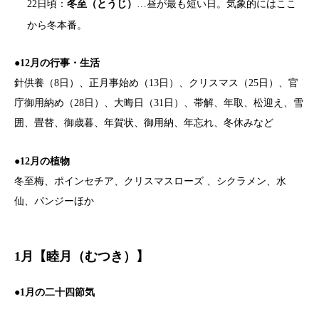
22日頃：
冬至（とうじ）
…昼が最も短い日。気象的にはここ
から冬本番。
●12月の行事・生活
針供養（8日）、正月事始め（13日）、クリスマス（25日）、官
庁御用納め（28日）、大晦日（31日）、帯解、年取、松迎え、雪
囲、畳替、御歳暮、年賀状、御用納、年忘れ、冬休みなど
●12月の植物
冬至梅、ポインセチア、クリスマスローズ 、シクラメン、水
仙、パンジーほか
1月【睦月（むつき）】
●
1月の二十四節気