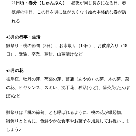
21日頃：
春分（しゅんぶん）
…昼夜が同じ長さになる日。春
彼岸の中日。この日を境に昼が長くなり始め本格的な春が訪
れる
●3月の行事・生活
雛祭り・桃の節句（3日）、お水取り（13日）、お彼岸入り（18
日）、受験、卒業、蕨餅、山葵漬けなど
●3月の花
彼岸桜、牡丹の芽、芍薬の芽、菖蒲（あやめ）の芽、木の芽、菜
の花、ヒヤシンス、スミレ、沈丁花、独活(うど)、蒲公英(たんぽ
ぽ)など
雛祭りは「桃の節句」とも呼ばれるように、桃の花が縁起物。
雛飾りとともに、色鮮やかな食事やお菓子を用意してお祝いしま
しょう♪