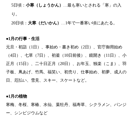
5日頃：
小寒（しょうかん）
…最も寒いとされる「寒」の入
り。
20日頃：
大寒（だいかん）
…1年で一番寒い頃にあたる。
●
1月の行事・生活
元旦・初詣（1日）、事始め・書き初め（2日）、官庁御用始め
（4日）、七草（7日）、初釜（10日前後）、鏡開き（11日）、小
正月（15日）、二十日正月（20日）、お年玉、独楽（こま）、羽
子板、凧あげ、竹馬、福笑い、初売り、仕事始め、初夢、成人の
日、厄払い、雪見、スキー、スケートなど。
●
1月の植物
寒梅、冬桜、寒椿、水仙、葉牡丹、福寿草、シクラメン、パンジ
ー、シンビジウムなど