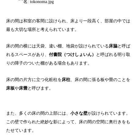
床の間は和室の客間に設けられ、床より一段高く、部屋の中では
最も大切な場所と考えられています。
床の間の横には天袋、違い棚、地袋が設けられている
床脇
と呼ば
れるスペースがあり、
付書院（つけしょいん）
と呼ばれる明り取
りの障子のついた棚がある場合もあります。
床の間の片方に立つ化粧柱を
床柱
、床の間に張る板や畳のことを
床板
や
床畳
と呼びます。
また、多くの床の間の上部には、
小さな壁
が設けられています。
この壁で作られた絶妙な影によって、床の間の空間に奥行きをも
たせています。