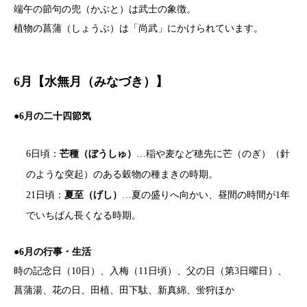
端午の節句の兜（かぶと）は武士の象徴。
植物の菖蒲（しょうぶ）は「尚武」にかけられています。
6月【水無月（みなづき）】
●
6月の二十四節気
6日頃：
芒種（ぼうしゅ）
…稲や麦など穂先に芒（のぎ）（針
のような突起）のある穀物の種まきの時期。
21日頃：
夏至（げし）
…夏の盛りへ向かい、昼間の時間が1年
でいちばん長くなる時期。
●6月の行事・生活
時の記念日（10日）、入梅（11日頃）、父の日（第3日曜日）、
菖蒲湯、花の日、田植、田下駄、新真綿、蛍狩ほか