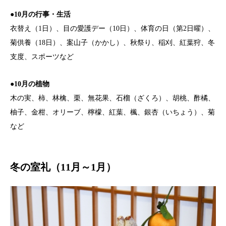
●10月の行事・生活
衣替え（1日）、目の愛護デー（10日）、体育の日（第2日曜）、
菊供養（18日）、案山子（かかし）、秋祭り、稲刈、紅葉狩、冬
支度、スポーツなど
●10月の植物
木の実、柿、林檎、栗、無花果、石榴（ざくろ）、胡桃、酢橘、
柚子、金柑、オリーブ、檸檬、紅葉、楓、銀杏（いちょう）、菊
など
冬の室礼（11月～1月）