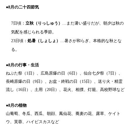
●8月の二十四節気
7日頃：
立秋（りっしゅう）
…まだ暑い盛りだが、朝夕は秋の
気配を感じられる季節。
23日頃：
処暑（しょしょ）
…暑さが和らぎ、本格的な秋とな
る。
●8月の行事・生活
ねぶた祭（1日）、広島原爆の日（6日）、仙台七夕祭（7日）、
長崎原爆の日（9日）、お盆・終戦の日（15日）、送り火・精霊
流し（16日）、土用（20日）、花火、相撲、灯籠、高校野球など
●8月の植物
山葡萄、冬瓜、西瓜、朝顔、鳳仙花、蕎麦の花、露草、ケイト
ウ、芙蓉、ハイビスカスなど