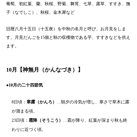
葡萄、初紅葉、蘭、秋桜、野菊、舞茸、七草、露草、すすき、撫
子（なでしこ）、秋桜、金木犀など
旧暦八月十五日（十五夜）を中秋の名月と呼び、お月見をしま
す。月見だんごを15個と秋の収穫物である芋、すすきなどを供え
ます。
10月【神無月（かんなづき）】
●10月の二十四節気
8日頃：
寒露（かんろ）
…朝夕の冷気が増し、寒さで草木に露
が溜まる頃。
23日頃：
霜降（そうこう）
…霜が降り、紅葉が深まり秋も終
わりに近づく頃。