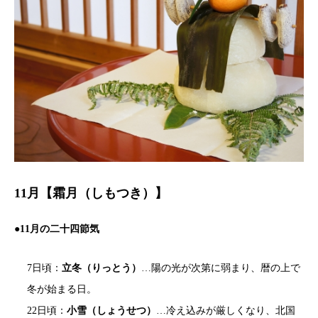
11月【霜月（しもつき）】
●11月の二十四節気
7日頃：
立冬（りっとう）
…陽の光が次第に弱まり、暦の上で
冬が始まる日。
22日頃：
小雪（しょうせつ）
…冷え込みが厳しくなり、北国