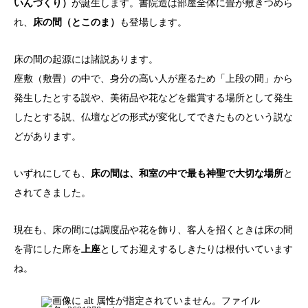
いんづくり）
が誕生します。書院造は部屋全体に畳が敷きつめら
れ、
床の間（とこのま）
も登場します。
床の間の起源には諸説あります。
座敷（敷畳）の中で、身分の高い人が座るため「上段の間」から
発生したとする説や、美術品や花などを鑑賞する場所として発生
したとする説、仏壇などの形式が変化してできたものという説な
どがあります。
いずれにしても、
床の間は、和室の中で最も神聖で大切な場所
と
されてきました。
現在も、床の間には調度品や花を飾り、客人を招くときは床の間
を背にした席を
上座
としてお迎えするしきたりは根付いています
ね。