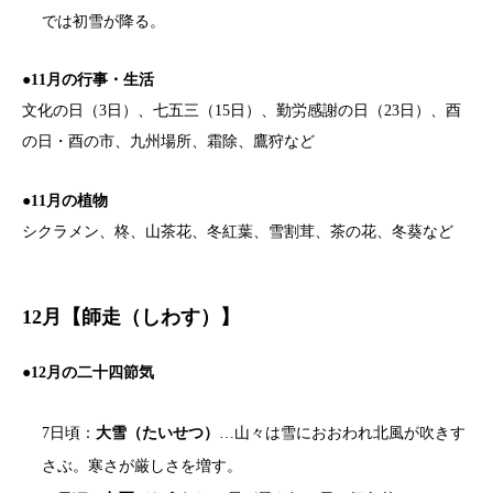
では初雪が降る。
●11月の行事・生活
文化の日（3日）、七五三（15日）、勤労感謝の日（23日）、酉
の日・酉の市、九州場所、霜除、鷹狩など
●11月の植物
シクラメン、柊、山茶花、冬紅葉、雪割茸、茶の花、冬葵など
12月【師走（しわす）】
●12月の二十四節気
7日頃：
大雪（たいせつ）
…山々は雪におおわれ北風が吹きす
さぶ。寒さが厳しさを増す。