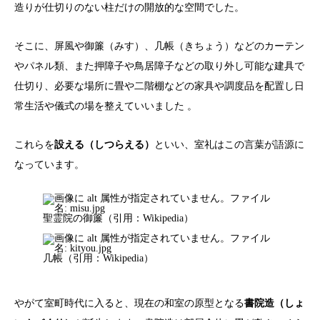
造りが仕切りのない柱だけの開放的な空間でした。
そこに、屏風や御簾（みす）、几帳（きちょう）などのカーテン
やパネル類、また押障子や鳥居障子などの取り外し可能な建具で
仕切り、必要な場所に畳や二階棚などの家具や調度品を配置し日
常生活や儀式の場を整えていいました 。
これらを
設える（しつらえる）
といい、室礼はこの言葉が語源に
なっています。
聖霊院の御簾（引用：Wikipedia）
几帳（引用：Wikipedia）
やがて室町時代に入ると、現在の和室の原型となる
書院造（しょ