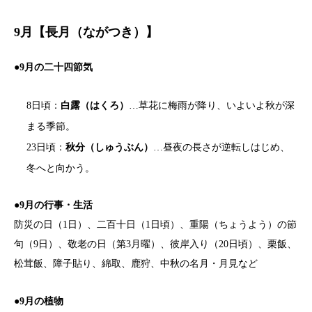
9月【長月（ながつき）】
●9月の二十四節気
8日頃：
白露（はくろ）
…草花に梅雨が降り、いよいよ秋が深
まる季節。
23日頃：
秋分（しゅうぶん）
…昼夜の長さが逆転しはじめ、
冬へと向かう。
●9月の行事・生活
防災の日（1日）、二百十日（1日頃）、重陽（ちょうよう）の節
句（9日）、敬老の日（第3月曜）、彼岸入り（20日頃）、栗飯、
松茸飯、障子貼り、綿取、鹿狩、中秋の名月・月見など
●9月の植物