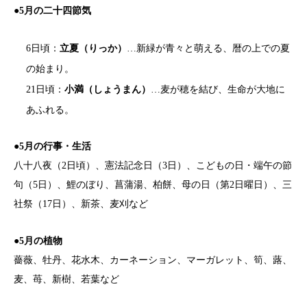
●5月の二十四節気
6日頃：
立夏（りっか）
…新緑が青々と萌える、暦の上での夏
の始まり。
21日頃：
小満（しょうまん）
…麦が穂を結び、生命が大地に
あふれる。
●5月の行事・生活
八十八夜（2日頃）、憲法記念日（3日）、こどもの日・端午の節
句（5日）、鯉のぼり、菖蒲湯、柏餅、母の日（第2日曜日）、三
社祭（17日）、新茶、麦刈など
●5月の植物
薔薇、牡丹、花水木、カーネーション、マーガレット、筍、蕗、
麦、苺、新樹、若葉など