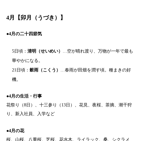
4月【卯月（うづき）】
●4月の二十四節気
5日頃：
清明（せいめい）
…空が晴れ渡り、万物が一年で最も
華やかになる。
21日頃：
穀雨（こくう）
…春雨が田畑を潤す頃。種まきの好
機。
●4月の生活・行事
花祭り（8日）、十三参り（13日）、花見、夜桜、茶摘、潮干狩
り、新入社員、入学など
●4月の花
桜、山桜、八重桜、芝桜、花水木、ライラック、桑、シクラメ