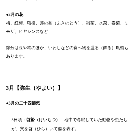
●2月の花
梅、紅梅、猫柳、蕗の薹（ふきのとう）、雛菊、水菜、春菊、ミ
モザ、ヒヤシンスなど
節分は豆や柊のほか、いわしなどの食べ物を盛る（飾る）風習も
あります。
3月【弥生（やよい）】
●3月の二十四節気
5日頃：
啓蟄（けいちつ）
…地中で冬眠していた動物や虫たち
が、穴を啓（ひら）いて姿を表す。