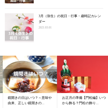
3月（弥生）の祝日・行事・歳時記カレン
ダー
2021.03.01
鏡開きの日はいつ？～意味や
お正月の準備【門松編】いつ
由来、正しい鏡開きの...
から飾る？門松の飾り...