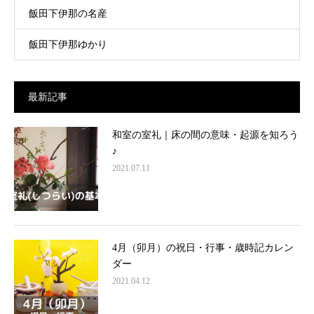
飯田下伊那の名産
飯田下伊那ゆかり
最新記事
和室の室礼｜床の間の意味・起源を知ろう
♪
2021.07.11
4月（卯月）の祝日・行事・歳時記カレン
ダー
2021.04.12