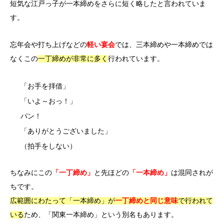
短気な江戸っ子が一本締めをさらに短く略したと言われていま
す。
忘年会や打ち上げなどの
軽い宴会
で
は、三本締めや一本締めでは
なくこの
一丁締めが非常に多く
行われています。
「お手を拝借」
「いよ～おっ！」
パン！
「ありがとうございました」
（拍手をしない）
ちなみにこの
「一丁締め」
と先ほどの
「一本締め」
は混同されが
ちです。
広範囲にわたって「一本締め」が
一丁締めと同じ意味
で行われて
いる
ため、「関東一本締め」という別名もあります。