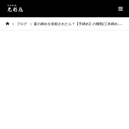
ブログ
宴の締めを依頼されたら？【手締め】の種類(三本締め・一本締め・一丁締め…)と挨拶